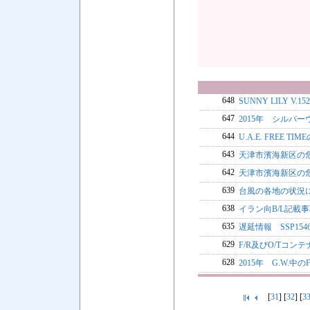
648
SUNNY LILY V.
647
2015年 シルバー
644
U.A.E. FREE 
643
天津市濱海新区の危
642
天津市濱海新区の
639
台風の各地の状況
638
イラン向B/L記載
635
遅延情報 SSP1
629
F/R及びO/Tコ
628
2015年 G.W.中
[
31
] [
32
] [
3