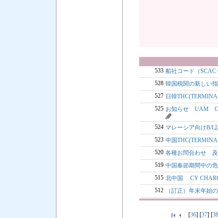
533
船社コード（SCAC
528
韓国税関の新しい指
527
日韓THC(TERMIN
525
お知らせ UAM C
524
マレーシア向けB/
523
中国THC(TERMIN
520
各種お問合わせ 
519
中国春節期間中の危
515
北中国 CY CHA
512
（訂正）年末年始の
[
36
] [
37
] [
3