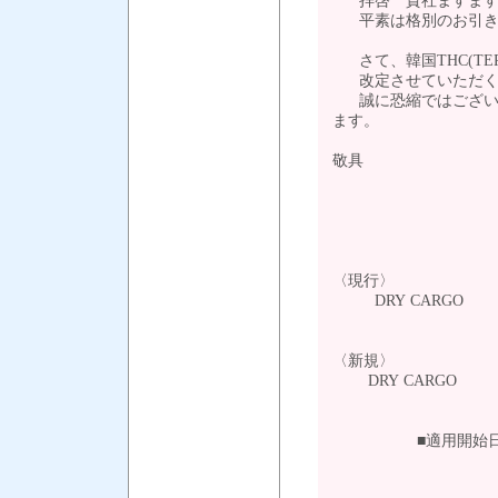
拝啓 貴社ますます
平素は格別のお引き
さて、韓国THC(TERM
改定させていただく
誠に恐縮ではございま
ます。
敬具
--- 記
20
〈現行〉
DRY CARGO KR
〈新規〉
DRY CARGO KR
■適用開始日 ： 2
2013年7