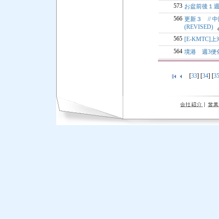
573
お盆前後１週間
566
更新３ // 
(REVISED)
565
[E-KMTC
564
境港 週3便
[
33
] [
34
] [
3