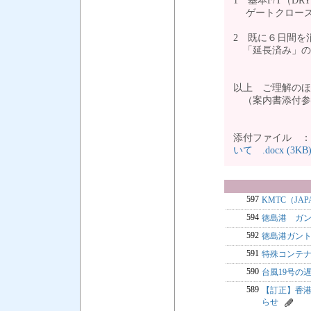
1 基本F/T（DR
ゲートクローズに
2 既に６日間
「延長済み」の場
以上 ご理解のほ
（案内書添付参
添付ファイル 
いて .docx (3KB
597
KMTC（JA
594
徳島港 ガ
592
徳島港ガン
591
特殊コンテ
590
台風19号の
589
【訂正】香港で
らせ