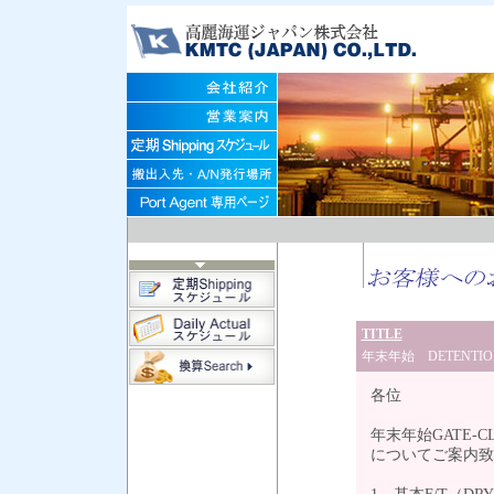
TITLE
年末年始 DETEN
各位
年末年始GATE-C
についてご案内致