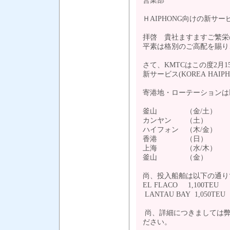
営業部
ＨAIPHONG向けの新サ
拝啓 貴社ますますご繁栄
平素は格別のご高配を賜り
さて、KMTCはこの度2月
新サービス(KOREA HAIPH
寄港地・ローテーションは
釜山 （金/土）
カンヤン （土）
ハイフォン （木/金）
香港 （日）
上海 （水/木）
釜山 （金）
尚、投入船舶は以下の通り
EL FLACO 1,100TEU
LANTAU BAY 1,050TEU
尚、詳細につきましては弊
ださい。