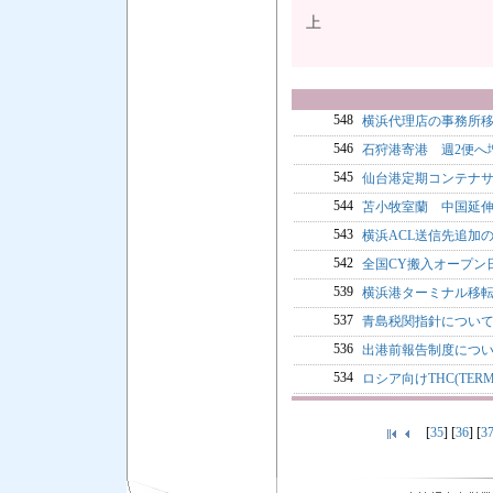
上
548
横浜代理店の事務所
546
石狩港寄港 週2便へ
545
仙台港定期コンテナサ
544
苫小牧室蘭 中国延伸
543
横浜ACL送信先追加
542
全国CY搬入オープン
539
横浜港ターミナル移転
537
青島税関指針について
536
出港前報告制度につい
534
ロシア向けTHC(TERM
[
35
] [
36
] [
3