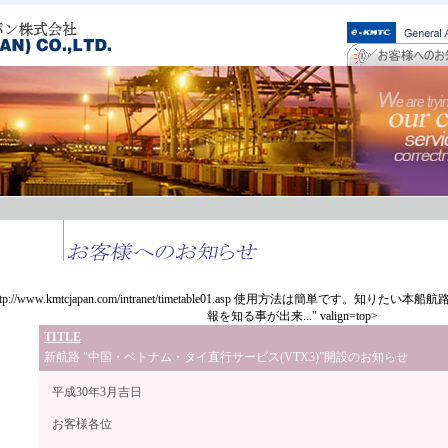
ttp://www.kmtcjapan.com/intranet/timetable01.asp 使用方法は簡単です。
報を知る事が出来..." valign=top>
TITLE
新航路 "中国・ベトナム・タイ直行サービス(VTX3)”開設のお知らせ
平成30年3月吉日
お客様各位
高麗海運