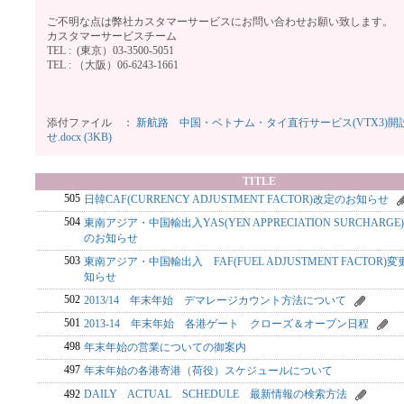
ご不明な点は弊社カスタマーサービスにお問い合わせお願い致します。
カスタマーサービスチーム
TEL : (東京）03-3500-5051
TEL : （大阪）06-6243-1661
以
添付ファイル ：
新航路 中国・ベトナム・タイ直行サービス(VTX3)開
せ.docx (3KB)
TITLE
505
日韓CAF(CURRENCY ADJUSTMENT FACTOR)改定のお知らせ
504
東南アジア・中国輸出入YAS(YEN APPRECIATION SURCHARGE
のお知らせ
503
東南アジア・中国輸出入 FAF(FUEL ADJUSTMENT FACTOR)
知らせ
502
2013/14 年末年始 デマレージカウント方法について
501
2013-14 年末年始 各港ゲート クローズ＆オープン日程
498
年末年始の営業についての御案内
497
年末年始の各港寄港（荷役）スケジュールについて
492
DAILY ACTUAL SCHEDULE 最新情報の検索方法