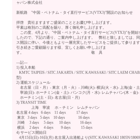
ャパン株式会社
新航路 "中国・ベトナム・タイ直行サービス(VTX3)”開設のお知らせ
拝啓 貴社ますますご盛栄のこととお慶び申し上げます。
平素は格別のご高配を賜り、厚く御礼申し上げます。
この度、4月より、"中国・ベトナム・タイ直行サービス(VTX3)”を開
したので、下記の通り、ご案内申し上げます。 弊社と致しましては、
ス開設に伴い、今後ともより一層充実したサービスをご提供して参りま
引き続きご愛顧賜ります様、宜しくお願い申し上げま
す。 敬 具
---記---
1) 投入本船
KMTC TAIPEIS / SITC JAKARTA / SITC KAWASAKI / SITC LAEM CHAB
型)
2) 運航スケジュール
名古屋（日・月）- 東京（月・火）- 川崎(火)- 横浜(火・水)- 上海(金・土)
寧波(日)- ホーチミン(金・土)- バンコク(月・水)- レムチャバン(木・金)-
ホーチミン(土・日)- 名古屋(日・月)
3) TRANSIT TIME
上海 寧波 ホ－チミン レムチャバン
名古屋 4 days 6 days 11 days 17 days
東京 3 days 5 days 10 days 16 days
川崎 3 days 5 days 10 days 16 days
横浜 2 days 4 days 9 days 15 days
4) サービス開始日
4月15日(日)-16日(月) 名古屋入出港船より(SITC KAWASAKI 1805N/1806S