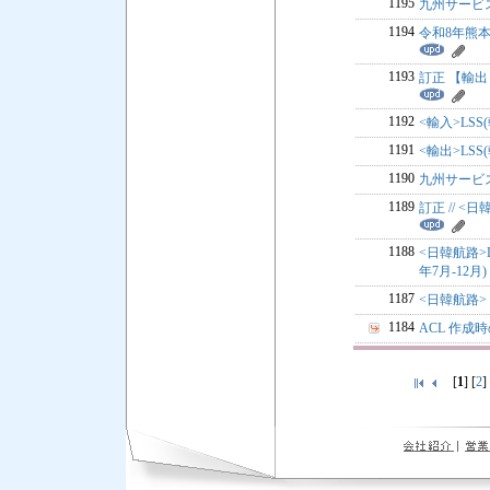
1195
九州サービス
1194
令和8年熊
1193
訂正 【輸出：
1192
<輸入>LSS
1191
<輸出>LSS
1190
九州サービス
1189
訂正 // <
1188
<日韓航路>L
年7月-12月)
1187
<日韓航路> 
1184
ACL 作成
[
1
] [
2
]