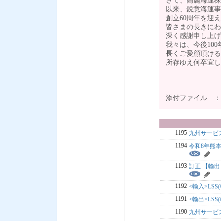
さて、高麗海運株
以来、鋭意海運事
創立60周年を迎
皆さまの長きにわ
深く感謝申し上げ
我々は、今後10
長くご愛顧頂ける
所存ゆえ何卒宜し
添付ファイル 
1195
九州サービス
1194
令和8年熊
1193
訂正 【輸出：
1192
<輸入>LSS
1191
<輸出>LSS
1190
九州サービス