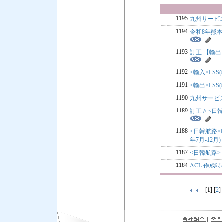
1195
九州サービス
1194
令和8年熊
1193
訂正 【輸出：
1192
<輸入>LSS
1191
<輸出>LSS
1190
九州サービス
1189
訂正 // <
1188
<日韓航路>L
年7月-12月)
1187
<日韓航路> 
1184
ACL 作成
[
1
] [
2
]