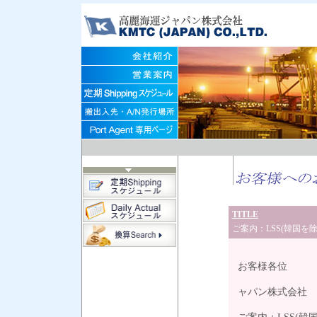
TITLE
ご案内：LSS(韓国を除く
202
お客様各位
高
ャパン株式会社