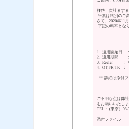
ご案内：LSS(韓国
拝啓 貴社ますま
平素は格別のご
さて、2020年11月1日
下記の料率とな
1. 適用開始日 ：
2. 適用期間 ： 2
3. Reefer
4. OT,FR,TK ：
** 詳細は添付
ご不明な点は弊社
をお願いいたし
TEL : (東京）03-
添付ファイル 