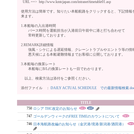
URL ==> http://www.kmtcjapan.com/intranet/timetable01.asp
使用方法は簡単です。知りたい本船航路をクリックすると、下記情報
来ます。
1.本船毎の入出港時間
バース時間を運航担当が入港前日午前中に港と打ち合わせて
常時更新しております。
2.REMARK詳細情報
強風・シケによる遅延情報、クレーントラブルやエントラ等の情
悪天候による本船避難情報までお客様に公開しております。
3.本船毎の換算レート
本船毎にB/Lの換算レートも一目でわかります。
以上、検索方法は添付をご参照ください。
添付ファイル ：
DAILY ACTUAL SCHEDULE での最新情報検索.docx
TITLE
750
ロシア THC改定のお知らせ
747
ゴールデンウィークのFREE TIMEのカウントについて
746
日本海航路改編のお知らせ（金沢港/境港/新潟港/酒田港）