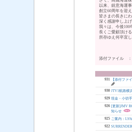
さて、高麗海運株
以来、鋭意海運事
創立60周年を迎
皆さまの長きにわ
深く感謝申し上げ
我々は、今後10
長くご愛顧頂ける
所存ゆえ何卒宜し
添付ファイル 
931
【添付ファイ
930
JTV1航路
929
現金・小切
926
[更新]JMV 
知らせ
925
ご案内：LSS
922
SURREND