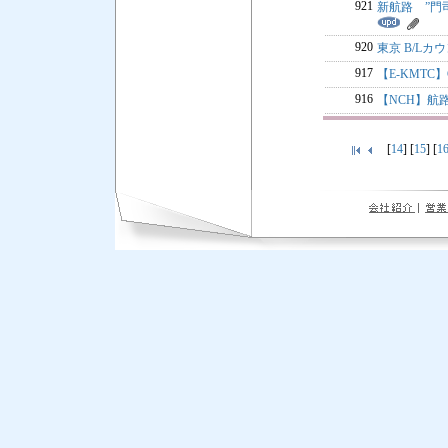
921
新航路 ”門司 
920
東京 B/L
917
【E-KMTC
916
【NCH】航
[
14
] [
15
] [
1