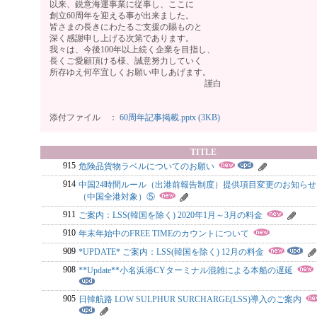
以来、鋭意海運事業に従事し、ここに
創立60周年を迎える事が出来ました。
皆さまの長きにわたるご支援の賜ものと
深く感謝申し上げる次第であります。
我々は、今後100年以上続く企業を目指し、
長くご愛顧頂ける様、誠意努力していく
所存ゆえ何卒宜しくお願い申しあげます。
謹白
添付ファイル ：
60周年記事掲載.pptx (3KB)
TITLE
915
危険品貨物ラベルについてのお願い
914
中国24時間ルール（出港前報告制度）提供項目変更のお知らせ
（中国全港対象）⑤
911
ご案内：LSS(韓国を除く) 2020年1月～3月の料金
910
年末年始中のFREE TIMEのカウントについて
909
*UPDATE* ご案内：LSS(韓国を除く) 12月の料金
908
**Update**小名浜港CYターミナル混雑による本船の遅延
905
日韓航路 LOW SULPHUR SURCHARGE(LSS)導入のご案内